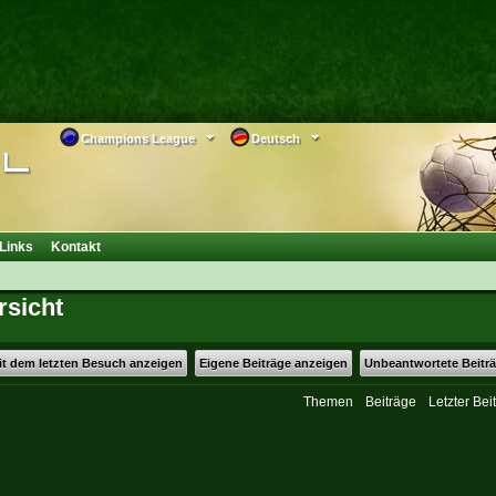
Champions League
Deutsch
Links
Kontakt
sicht
eit dem letzten Besuch anzeigen
Eigene Beiträge anzeigen
Unbeantwortete Beitr
Themen
Beiträge
Letzter Bei