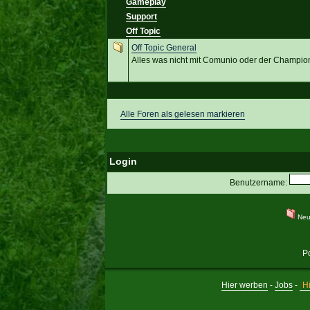
Gameplay
Support
Off Topic
Off Topic General
Alles was nicht mit Comunio oder der Champion
Alle Foren als gelesen markieren
Login
Benutzername:
Neu
P
Hier werben
-
Jobs
-
Hi