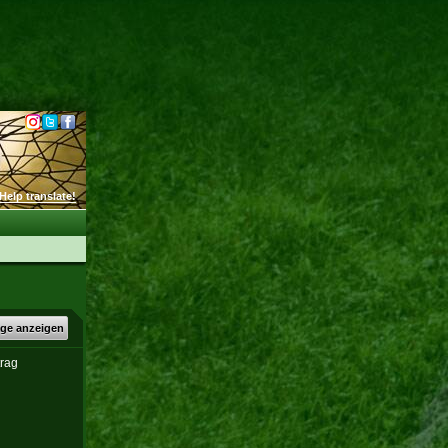
Help translate!
äge anzeigen
trag