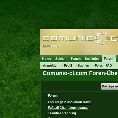
basic
Player
Home
Spielen
Tippen
Spielinfos
Forum
Anmelden
Profil
Suchen
Forum-FAQ
Comunio-cl.com Foren-Über
Beiträge s
Forum
Forenregeln und -moderation
Fußball Champions League
Teambesprechung