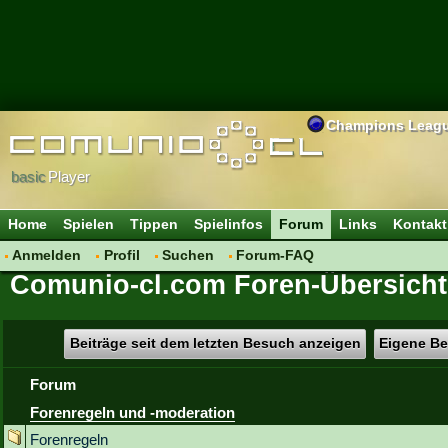
Champions Leag
basic
Player
Home
Spielen
Tippen
Spielinfos
Forum
Links
Kontakt
Anmelden
Profil
Suchen
Forum-FAQ
Comunio-cl.com Foren-Übersicht
Beiträge seit dem letzten Besuch anzeigen
Eigene Be
Forum
Forenregeln und -moderation
Forenregeln