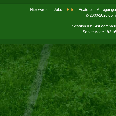
Hier werben
-
Jobs
-
Hilfe
-
Features
-
Anregunge
© 2000-2026 comu
Session ID: 04s6qdm5a96
Server Addr: 192.1