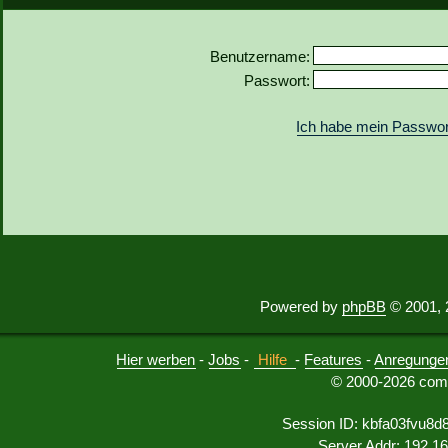
Benutzername:
Passwort:
Ich habe mein Passwor
Powered by
phpBB
© 2001, 
Hier werben
-
Jobs
-
Hilfe
-
Features
-
Anregunge
© 2000-2026 comu
Session ID: kbfa03fvu8d
Server Addr: 192.1