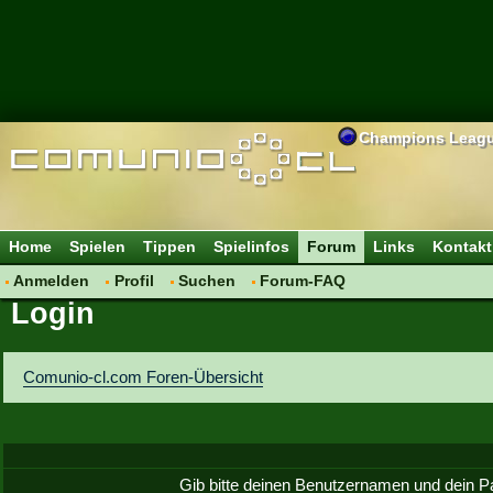
Champions Leag
Home
Spielen
Tippen
Spielinfos
Forum
Links
Kontakt
Anmelden
Profil
Suchen
Forum-FAQ
Login
Comunio-cl.com Foren-Übersicht
Gib bitte deinen Benutzernamen und dein P