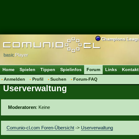
Champions Leag
basic
Player
Home
Spielen
Tippen
Spielinfos
Forum
Links
Kontakt
Anmelden
Profil
Suchen
Forum-FAQ
Userverwaltung
Moderatoren
: Keine
Comunio-cl.com Foren-Übersicht
->
Userverwaltung