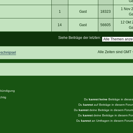
Ga
1 Nov 
1
Gast
18323
Ga
12 Okt 
14
Gast
56605
Ga
Siehe Beiträge der letzten:
Alle Zeiten sind GMT
eschnipsel
kündigung
htig
Du
kannst keine
Beiträge in diese
Du
kannst
auf Beiträge in diesem For
Du
kannst
deine Beiträge in diesem Foru
Du
kannst
deine Beiträge in diesem F
Du
kannst
an Umfragen in diesem Foru