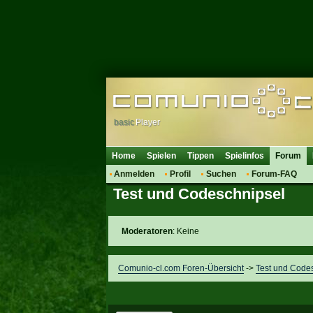
basic
Player
Home
Spielen
Tippen
Spielinfos
Forum
Anmelden
Profil
Suchen
Forum-FAQ
Test und Codeschnipsel
Moderatoren
: Keine
Comunio-cl.com Foren-Übersicht
->
Test und Code