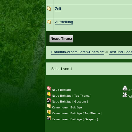
Zeit
Aufstellung
Neues Thema
Comunio-cl.com Foren-Übersicht
->
Test und Cod
Seite
1
von
1
Neue Beiträge
An
Neue Beiträge [ Top-Thema ]
Wic
Neue Beiträge [ Gesperrt ]
Keine neuen Beiträge
Keine neuen Beiträge [ Top-Thema ]
Keine neuen Beiträge [ Gesperrt ]