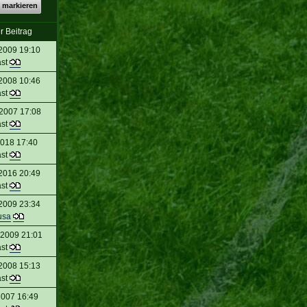
 markieren
r Beitrag
2009 19:10
st
2008 10:46
st
2007 17:08
st
2018 17:40
st
2016 20:49
st
2009 23:34
usa
 2009 21:01
st
2008 15:13
st
2007 16:49