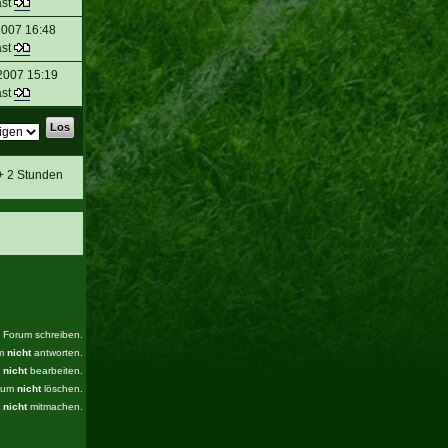
st
2007 16:48
st
2007 15:19
st
 + 2 Stunden
s Forum schreiben.
um
nicht
antworten.
m
nicht
bearbeiten.
orum
nicht
löschen.
m
nicht
mitmachen.