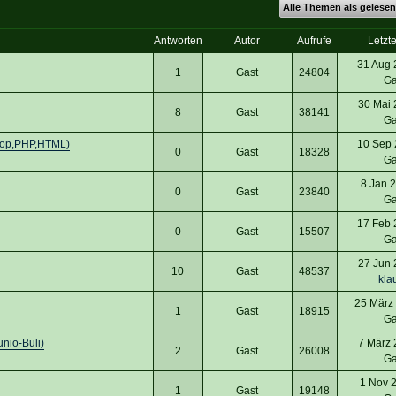
Alle Themen als gelesen
Antworten
Autor
Aufrufe
Letzte
31 Aug 
1
Gast
24804
Ga
30 Mai 
8
Gast
38141
Ga
hop,PHP,HTML)
10 Sep 
0
Gast
18328
Ga
8 Jan 
0
Gast
23840
Ga
17 Feb 
0
Gast
15507
Ga
27 Jun 
10
Gast
48537
kla
25 März
1
Gast
18915
Ga
unio-Buli)
7 März 
2
Gast
26008
Ga
1 Nov 
1
Gast
19148