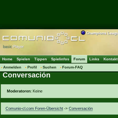
Champions Leag
basic
Player
Home
Spielen
Tippen
Spielinfos
Forum
Links
Kontakt
Anmelden
Profil
Suchen
Forum-FAQ
Conversación
Moderatoren
: Keine
Comunio-cl.com Foren-Übersicht
->
Conversación