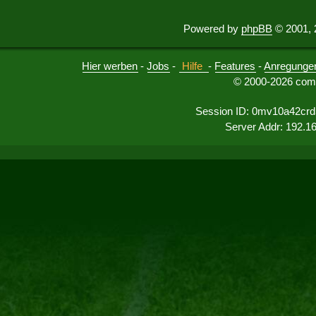
Powered by
phpBB
© 2001, 
Hier werben
-
Jobs
-
Hilfe
-
Features
-
Anregunge
© 2000-2026 comu
Session ID: 0mv10a42crd
Server Addr: 192.1