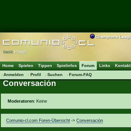
Champions Leag
basic
Player
Home
Spielen
Tippen
Spielinfos
Forum
Links
Kontakt
Anmelden
Profil
Suchen
Forum-FAQ
Conversación
Moderatoren
: Keine
Comunio-cl.com Foren-Übersicht
->
Conversación