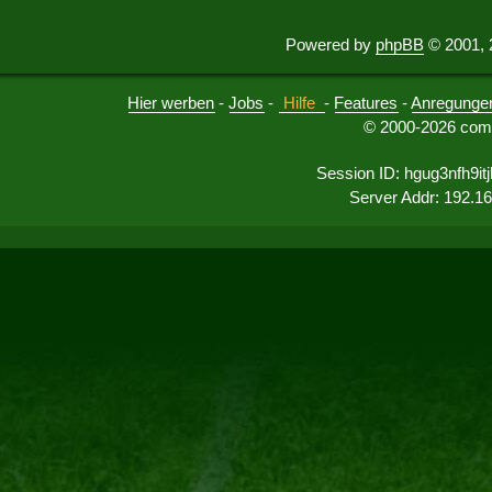
Powered by
phpBB
© 2001, 
Hier werben
-
Jobs
-
Hilfe
-
Features
-
Anregunge
© 2000-2026 comu
Session ID: hgug3nfh9it
Server Addr: 192.1