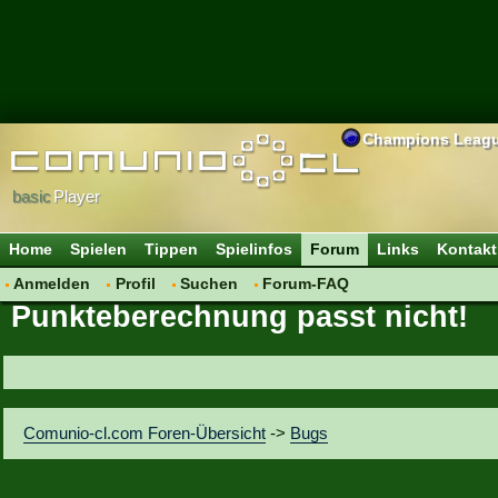
Champions Leag
basic
Player
Home
Spielen
Tippen
Spielinfos
Forum
Links
Kontakt
Anmelden
Profil
Suchen
Forum-FAQ
Punkteberechnung passt nicht!
Comunio-cl.com Foren-Übersicht
->
Bugs