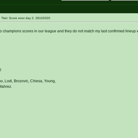
Titel: Score error day 2. 28102020
champions scores in our league and they do not match my last confirmed lineup w
0
 Lodi, Brozovic, Chiesa, Young,
Mahrez.