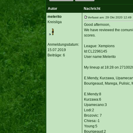
Autor
Nachricht
melerito
Verfasst am: 29 Okt 2020 12:49 
Kreisliga
Good afternoon,
We have reviewed the comunio 
scores.
Anmeldungsdatum:
League: Xempions
15.07.2019
Id:CL2296145
Beiträge: 6
User name:Melerito
My lineup at 18:28 on 271002
E.Mendy, Kurzawa, Upamecano,
Bourigeaud, Marega, Pulisic, 
E.Mendy:8
Kurzawa:6
Upamecano:3
Lodi:2
Brozovic: 7
Chiesa:-1
Young:5
Bourigeaud:2