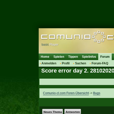
basic
Player
Home
Spielen
Tippen
Spielinfos
Forum
Anmelden
Profil
Suchen
Forum-FAQ
Score error day 2. 2810202
Comunio-cl.com Foren-Übersicht
->
Bugs
Neues Thema
Antworten