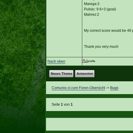
Marega:3
Pulisic: 9 6+3 (goal)
Mahrez:2
My correct score would be 46 p
Thank you very much
Nach oben
Neues Thema
Antworten
Comunio-cl.com Foren-Übersicht
->
Bugs
Seite
1
von
1