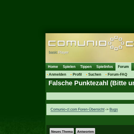
basic
Player
Home
Spielen
Tippen
Spielinfos
Forum
Anmelden
Profil
Suchen
Forum-FAQ
Falsche Punktezahl (Bitte 
Comunio-cl.com Foren-Übersicht
->
Bugs
Neues Thema
Antworten