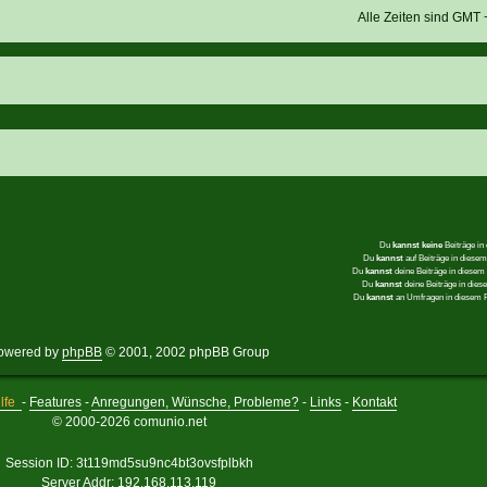
Alle Zeiten sind GMT
Du
kannst keine
Beiträge in
Du
kannst
auf Beiträge in dies
Du
kannst
deine Beiträge in diese
Du
kannst
deine Beiträge in die
Du
kannst
an Umfragen in diesem
owered by
phpBB
© 2001, 2002 phpBB Group
lfe
-
Features
-
Anregungen, Wünsche, Probleme?
-
Links
-
Kontakt
© 2000-2026 comunio.net
Session ID: 3t119md5su9nc4bt3ovsfplbkh
Server Addr: 192.168.113.119