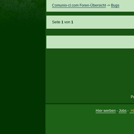
Comunio-cl.com Foren-Übersicht
->
Bugs
Seite
1
von
1
P
Hier werben
-
Jobs
-
Hi