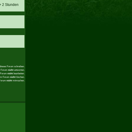
 + 2 Stunden
 dieses Forum schreiben.
em Forum
nicht
antworten.
m Forum
nicht
bearbeiten.
sem Forum
nicht
löschen.
 Forum
nicht
mitmachen.