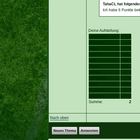
TahaCL hat folgende
Ich habe 6 Punkte b
Deine Aufstellung:
Hildebrand
4
Hubacek
-2
Juan
0
Kvarme
NULL
Alex
NULL
Vieira
NULL
Zhirkov
2
Djordjevic
0
Martí
NULL
D. Jensen
-4
Brandão
2
Summe:
2
Nach oben
Neues Thema
Antworten