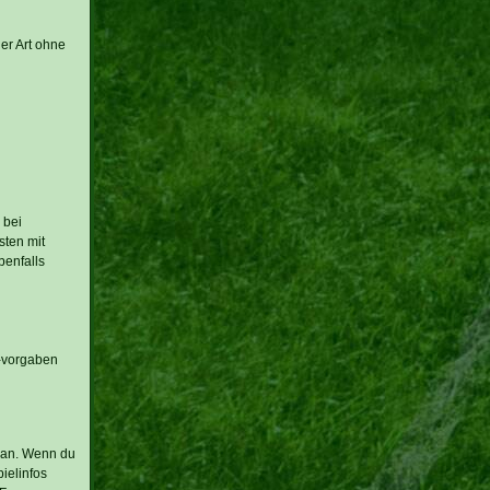
er Art ohne
 bei
sten mit
benfalls
 -vorgaben
n an. Wenn du
ielinfos