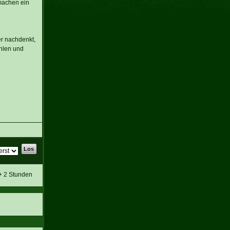
 machen ein
er nachdenkt,
ühlen und
 + 2 Stunden