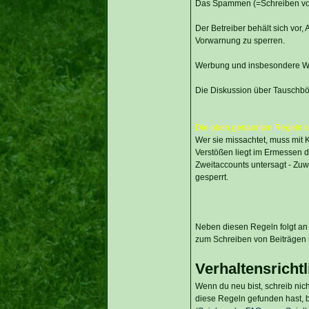
Das Spammen (=Schreiben von s
Der Betreiber behält sich vor
Vorwarnung zu sperren.
Werbung und insbesondere Wer
Die Diskussion über Tauschbörs
Die oben genannten Regeln si
Wer sie missachtet, muss mit
Verstößen liegt im Ermessen de
Zweitaccounts untersagt - Zuw
gesperrt.
Neben diesen Regeln folgt an 
zum Schreiben von Beiträgen
Verhaltensrichtl
Wenn du neu bist, schreib nich
diese Regeln gefunden hast, bi