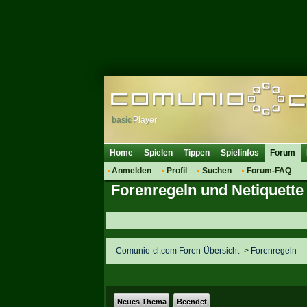
basic
Player
Home
Spielen
Tippen
Spielinfos
Forum
Anmelden
Profil
Suchen
Forum-FAQ
Forenregeln und Netiquette
Comunio-cl.com Foren-Übersicht
->
Forenregeln
Neues Thema
Beendet