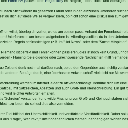
, den
Foren-FAQs
sowie dem
Regelsticky
im "Regeln, Tipps, Tricks und Sonstiges"
du nach Stichwörtern im gesamten Forum oder in den einzelnen Unterforen suchen
lltest du dich auf diese Weise vergewissern, ob nicht schon eine Diskussion zum g
nen willst, überleg dir vorher, wo es am besten passt. Anhand der Forenbeschreib
em Unterforum es am besten aufgehoben ist. Allerdings solltest du in den Unterfor
eziellen Regeln berücksichtigen (z.B. im "Hot News"- oder dem "Suche Mitspieler"
Niemand ist perfekt und Fehler können passieren, dies ist noch kein Grund, unhöfl
werden - Flaming (beleidigende oder zurechtweisende Nachrichten) hilft niemande
rz Zeit und denk nochmal darüber nach, ob du den Gegenüber auch richtig versta
e anderen Beiträge durch, eine überhastete Antwort schafft vielleicht nur Missver
schreibung werden im Internet leider zu oft vernachlässigt. Bemühe dich um eine 
 Satzbau mit Satzzeichen, Absätzen und auch Groß- und Kleinschreibung. Ein gut fo
und wird leichter Antworten erhalten.
ls "Schreien" verstanden) und wilde Mischung von Groß- und Kleinbuchstaben ste
hlecht zu lesen, du solltest dies also vermeiden.
r Titel hilft bei der Übersichtlichkeit und verstärkt die Verständlichkeit. Daher sollt
ur aus "Frage", "warum?", "Hilfe!" oder ähnlichen themenunabhängigen Worten bes