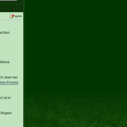
achten
r Weise
ich oben bei
News-Forums
 ist in
n Regeln