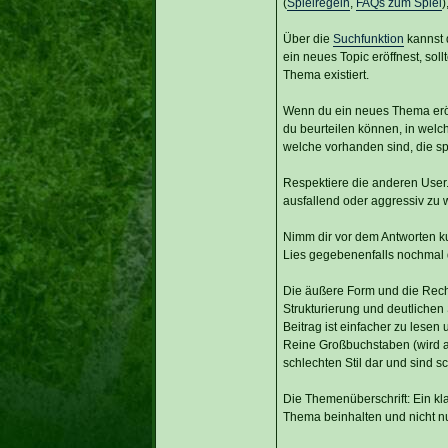
(
Spielregeln
,
FAQs zum Spiel
)
Über die
Suchfunktion
kannst 
ein neues Topic eröffnest, so
Thema existiert.
Wenn du ein neues Thema eröff
du beurteilen können, in welch
welche vorhanden sind, die sp
Respektiere die anderen User. 
ausfallend oder aggressiv zu 
Nimm dir vor dem Antworten ku
Lies gegebenenfalls nochmal di
Die äußere Form und die Recht
Strukturierung und deutlichen
Beitrag ist einfacher zu lesen 
Reine Großbuchstaben (wird a
schlechten Stil dar und sind sc
Die Themenüberschrift: Ein klare
Thema beinhalten und nicht n