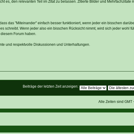
cht es, den relevanten Teil im Zitat zu belassen. Zitierte Bilder und Mehrfachzitate
dass das "Miteinander" einfach besser funktioniert, wenn jeder ein bisschen darüb
es schreibt. Wenn jeder also ein bisschen Rücksicht nimmt, wird sich jeder wohl f
n diesem Forum haben.
ante und respektvolle Diskussionen und Unterhaltungen.
Beiträge der letzten Zeit anzeigen:
Alle Zeiten sind GMT