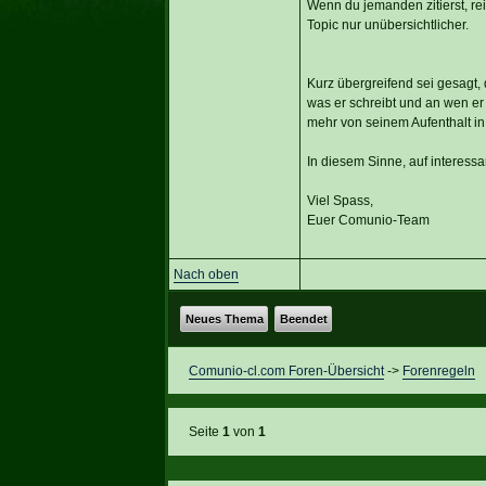
Wenn du jemanden zitierst, rei
Topic nur unübersichtlicher.
Kurz übergreifend sei gesagt, 
was er schreibt und an wen er 
mehr von seinem Aufenthalt i
In diesem Sinne, auf interess
Viel Spass,
Euer Comunio-Team
Nach oben
Neues Thema
Beendet
Comunio-cl.com Foren-Übersicht
->
Forenregeln
Seite
1
von
1