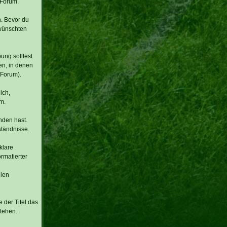
-Forum.
. Bevor du
ewünschten
ung solltest
en, in denen
-Forum).
ich,
m.
nden hast.
ständnisse.
klare
rmatierter
llen
e der Titel das
tehen.