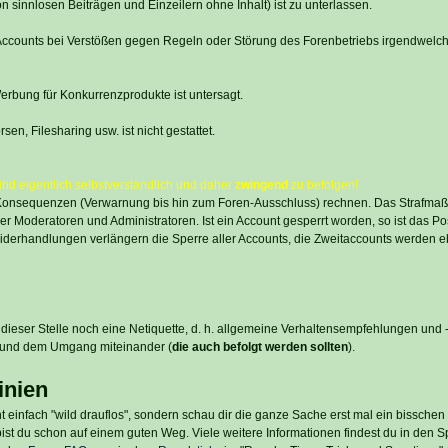
innlosen Beiträgen und Einzeilern ohne Inhalt) ist zu unterlassen.
, Accounts bei Verstößen gegen Regeln oder Störung des Forenbetriebs irgendwelch
bung für Konkurrenzprodukte ist untersagt.
en, Filesharing usw. ist nicht gestattet.
nd eigentlich selbstverständlich und daher
zwingend
zu befolgen!
 Konsequenzen (Verwarnung bis hin zum Foren-Ausschluss) rechnen. Das Strafmaß
r Moderatoren und Administratoren. Ist ein Account gesperrt worden, so ist das Po
iderhandlungen verlängern die Sperre aller Accounts, die Zweitaccounts werden e
dieser Stelle noch eine Netiquette, d. h. allgemeine Verhaltensempfehlungen und
 und dem Umgang miteinander (
die auch befolgt werden sollten
).
inien
t einfach "wild drauflos", sondern schau dir die ganze Sache erst mal ein bissche
st du schon auf einem guten Weg. Viele weitere Informationen findest du in den Sp