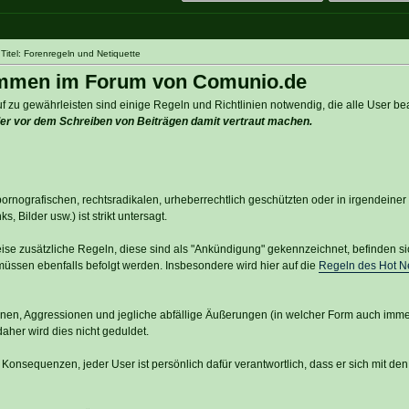
itel: Forenregeln und Netiquette
ommen im Forum von Comunio.de
 zu gewährleisten sind einige Regeln und Richtlinien notwendig, die alle User be
eder vor dem Schreiben von Beiträgen damit vertraut machen.
pornografischen, rechtsradikalen, urheberrechtlich geschützten oder in irgendeine
s, Bilder usw.) ist strikt untersagt.
weise zusätzliche Regeln, diese sind als "Ankündigung" gekennzeichnet, befinden s
 müssen ebenfalls befolgt werden. Insbesondere wird hier auf die
Regeln des Hot 
nen, Aggressionen und jegliche abfällige Äußerungen (in welcher Form auch immer)
aher wird dies nicht geduldet.
 Konsequenzen, jeder User ist persönlich dafür verantwortlich, dass er sich mit de