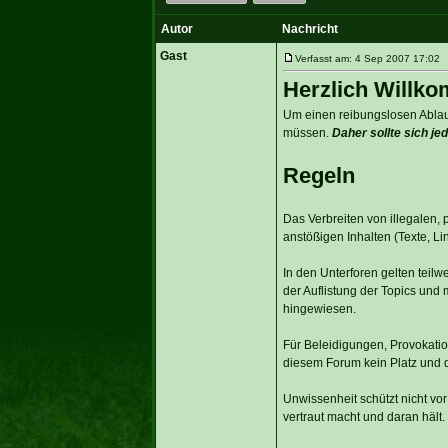
Autor
Nachricht
Gast
Verfasst am: 4 Sep 2007 17:02 T
Herzlich Willk
Um einen reibungslosen Ablauf
müssen.
Daher sollte sich j
Regeln
Das Verbreiten von illegalen, 
anstößigen Inhalten (Texte, Link
In den Unterforen gelten teil
der Auflistung der Topics und
hingewiesen.
Für Beleidigungen, Provokatio
diesem Forum kein Platz und d
Unwissenheit schützt nicht vor
vertraut macht und daran hält.