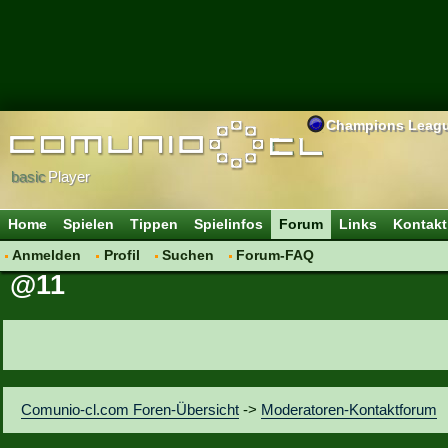
Champions Leag
basic
Player
Home
Spielen
Tippen
Spielinfos
Forum
Links
Kontakt
Anmelden
Profil
Suchen
Forum-FAQ
@11
Comunio-cl.com Foren-Übersicht
->
Moderatoren-Kontaktforum