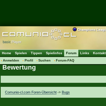
Champions Leag
basic
Player
Home
Spielen
Tippen
Spielinfos
Forum
Links
Kontakt
Anmelden
Profil
Suchen
Forum-FAQ
Bewertung
Comunio-cl.com Foren-Übersicht
->
Bugs