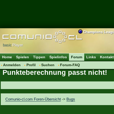
Champions Leag
basic
Player
Home
Spielen
Tippen
Spielinfos
Forum
Links
Kontakt
Anmelden
Profil
Suchen
Forum-FAQ
Punkteberechnung passt nicht!
Comunio-cl.com Foren-Übersicht
->
Bugs