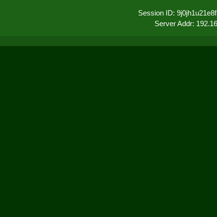
Session ID: 9j0jh1u21e8
Server Addr: 192.1