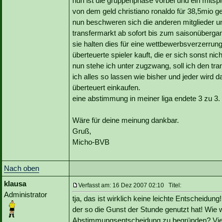
nun ist die gruppenphase vorbei und ein mitspie
von dem geld christiano ronaldo für 38,5mio ge
nun beschweren sich die anderen mitglieder u
transfermarkt ab sofort bis zum saisonüberga
sie halten dies für eine wettbewerbsverzerrung,
überteuerte spieler kauft, die er sich sonst nic
nun stehe ich unter zugzwang, soll ich den tr
ich alles so lassen wie bisher und jeder wird d
überteuert einkaufen.
eine abstimmung in meiner liga endete 3 zu 3.
Wäre für deine meinung dankbar.
Gruß,
Micho-BVB
Nach oben
klausa
Verfasst am: 16 Dez 2007 02:10 Titel:
Administrator
tja, das ist wirklich keine leichte Entscheidung
der so die Gunst der Stunde genutzt hat! Wie w
Abstimmungsentscheidung zu begründen? Viellei