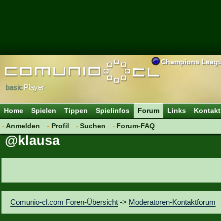
Champions Leag
basic
Player
Home
Spielen
Tippen
Spielinfos
Forum
Links
Kontakt
Anmelden
Profil
Suchen
Forum-FAQ
@klausa
Comunio-cl.com Foren-Übersicht
->
Moderatoren-Kontaktforum