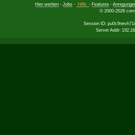
Hier werben
-
Jobs
-
Hilfe
-
Features
-
Anregunge
© 2000-2026 comu
Session ID: pu0c9nevh71
Server Addr: 192.1