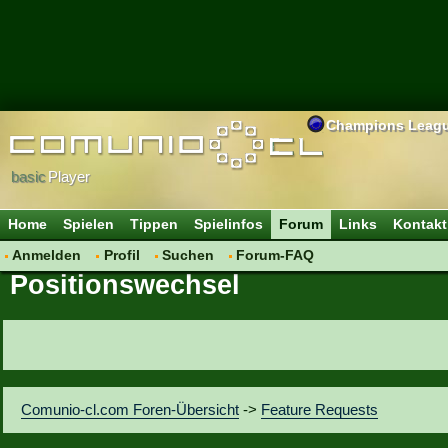
Champions Leag
basic
Player
Home
Spielen
Tippen
Spielinfos
Forum
Links
Kontakt
Anmelden
Profil
Suchen
Forum-FAQ
Positionswechsel
Comunio-cl.com Foren-Übersicht
->
Feature Requests