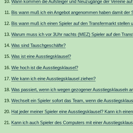
Wann kommen die Aufsteiger und Neuzugänge der Vereine auf
Bis wann muß ich ein Angebot angenommen haben damit der S
Bis wann muß ich einen Spieler auf den Transfermarkt stellen
Warum muss ich vor 3Uhr nachts (MEZ) Spieler auf den Transf
Was sind Tauschgeschäfte?
Was ist eine Ausstiegsklausel?
Wie hoch ist die Ausstiegsklausel?
Wie kann ich eine Ausstiegsklausel ziehen?
Was passiert, wenn ich wegen gezogener Ausstiegsklauseln am
Wechselt ein Spieler sofort das Team, wenn die Ausstiegskla
Hat jeder meiner Spieler eine Ausstiegsklausel? Kann ich eine
Kann ich auch Spieler des Computers mit einer Ausstiegsklaus