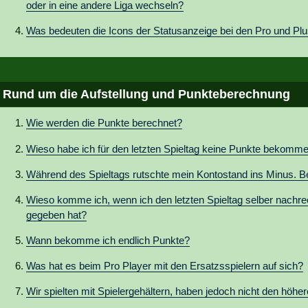
oder in eine andere Liga wechseln?
Was bedeuten die Icons der Statusanzeige bei den Pro und Plu
Rund um die Aufstellung und Punkteberechnung
Wie werden die Punkte berechnet?
Wieso habe ich für den letzten Spieltag keine Punkte bekomm
Während des Spieltags rutschte mein Kontostand ins Minus. B
Wieso komme ich, wenn ich den letzten Spieltag selber nachre
gegeben hat?
Wann bekomme ich endlich Punkte?
Was hat es beim Pro Player mit den Ersatzsspielern auf sich?
Wir spielten mit Spielergehältern, haben jedoch nicht den höh