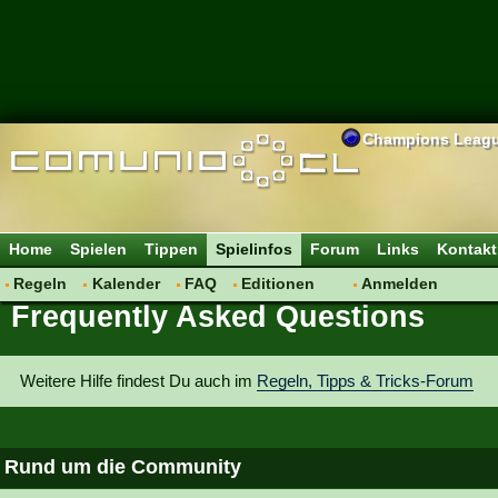
Champions Leag
Home
Spielen
Tippen
Spielinfos
Forum
Links
Kontakt
Regeln
Kalender
FAQ
Editionen
Anmelden
Frequently Asked Questions
Basic Player
Plus Player
Pro Player
Weitere Hilfe findest Du auch im
Regeln, Tipps & Tricks-Forum
Rund um die Community